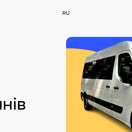
RU
нів