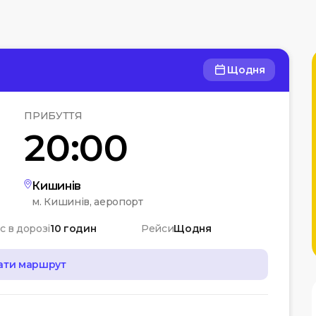
Щодня
ПРИБУТТЯ
20:00
Кишинів
м. Кишинів, аеропорт
с в дорозі
10 годин
Рейси
Щодня
ати маршрут