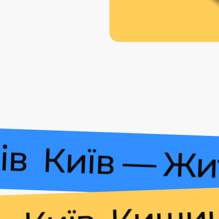
шинів
Київ —
Кишинів 