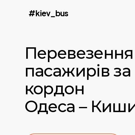
Skip
#kiev_bus
to
main
content
Перевезення
пасажирів за
кордон
Одеса – Киши