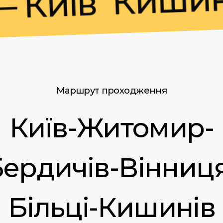
иїв
Маршрут проходження
Київ-Житомир-
ердичів-Вінниц
Більці-Кишинів