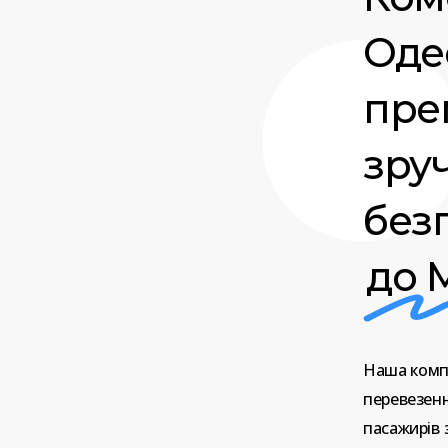
Оде
прем
зру
без
до 
Наша
комп
перевезен
пасажирів