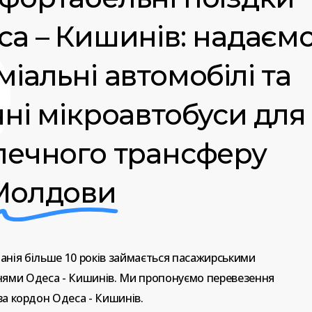
са – Кишинів: надаєм
іальні автомобілі та
чні мікроавтобуси для
печного трансферу
Молдови
анія
більше
10
років
займається
пасажирськими
нями
Одеса
-
Кишинів.
Ми
пропонуємо
перевезення
за
кордон
Одеса
-
Кишинів.