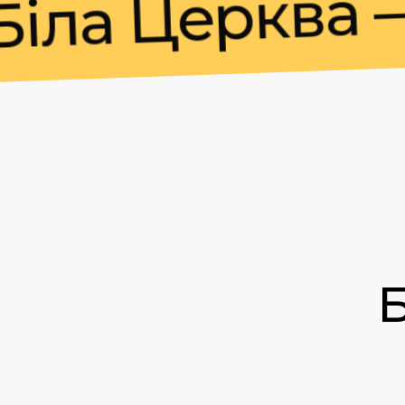
а Церква — К
Б