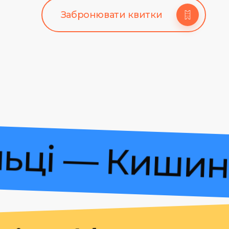
Забронювати квитки
Більці — Ки