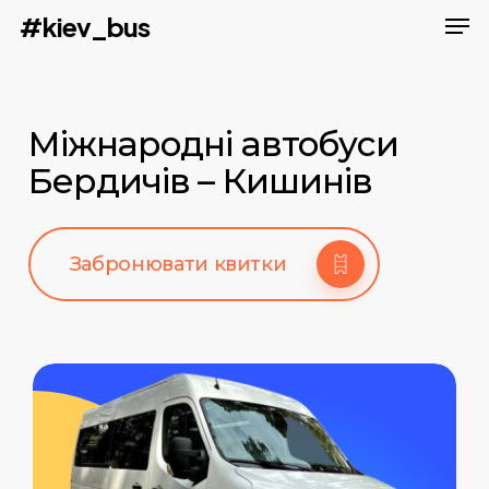
Men
Skip
#kiev_bus
to
main
content
Міжнародні автобуси
Бердичів – Кишинів
Забронювати квитки