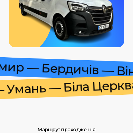
томир — Бердичів — 
мань — Біла Церква 
Маршрут проходження