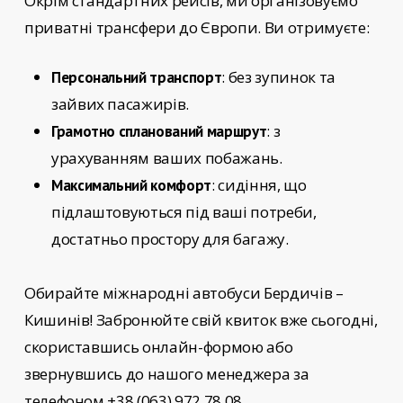
Окрім стандартних рейсів, ми організовуємо
приватні трансфери до Європи. Ви отримуєте:
: без зупинок та
Персональний транспорт
зайвих пасажирів.
: з
Грамотно спланований маршрут
урахуванням ваших побажань.
: сидіння, що
Максимальний комфорт
підлаштовуються під ваші потреби,
достатньо простору для багажу.
Обирайте
міжнародні автобуси Бердичів –
Кишинів!
Забронюйте свій квиток вже сьогодні,
скориставшись онлайн-формою або
звернувшись до нашого менеджера за
телефоном +38 (063) 972 78 08.