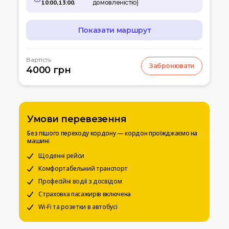
10:00, 13:00
.
домовленістю)
Показати маршрут
МАРШРУТ
Вартість
Забронювати
07:00
4000 грн
Кишинів
м.Кишинів, аеропорт
10:00
Умань
Автовокзал
Умови перевезення
12:00
Біла церква
Без пішого переходу кордону — кордон проїжджаємо на
Вул. Леваневського
машині
15:00
Щоденні рейси
Київ
Вокзальна пл. 4
Комфортабельний транспорт
Професійні водії з досвідом
20:00
Чернігів
Страховка пасажирів включена
Автостанція
Wi-Fi та розетки в автобусі