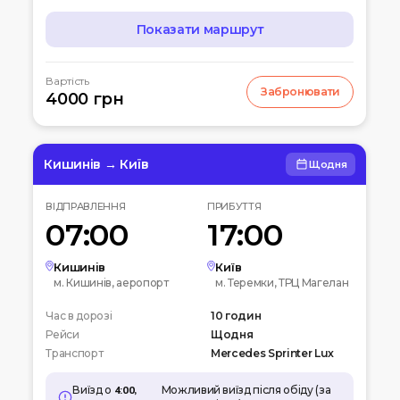
Показати маршрут
МАРШРУТ
Вартість
Забронювати
07:00
4000 грн
Чернігів
Автостанція
10:00
Київ
Вокзальна пл. 4
Кишинів → Київ
Щодня
12:00
Біла церква
ВІДПРАВЛЕННЯ
ПРИБУТТЯ
Вул. Леваневського
07:00
17:00
15:00
Умань
Автовокзал
Кишинів
Київ
м. Кишинів, аеропорт
м. Теремки, ТРЦ Магелан
20:00
Кишинів
Час в дорозі
Аеропорт
10 годин
Рейси
Щодня
Транспорт
Mercedes Sprinter Lux
Виїзд о
4:00,
Можливий виїзд після обіду (за