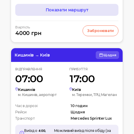
Показати маршрут
МАРШРУТ
Вартість
Забронювати
07:00
4000 грн
Чернігів
Автостанція
10:00
Київ
Вокзальна пл. 4
Кишинів → Київ
Щодня
12:00
Біла церква
ВІДПРАВЛЕННЯ
ПРИБУТТЯ
Вул. Леваневського
07:00
17:00
15:00
Умань
Автовокзал
Кишинів
Київ
м. Кишинів, аеропорт
м. Теремки, ТРЦ Магелан
20:00
Кишинів
Час в дорозі
Аеропорт
10 годин
Рейси
Щодня
Транспорт
Mercedes Sprinter Lux
Виїзд о
4:00,
Можливий виїзд після обіду (за