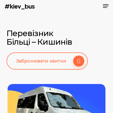
Men
Skip
#kiev_bus
to
main
content
Перевізник
Більці – Кишинів
Забронювати квитки