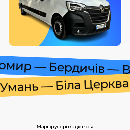
итомир — Бердичів —
ань — Біла Церква —
Маршрут проходження