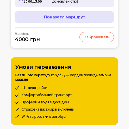
10:00, 13:00
.
домовленістю)
Показати маршрут
МАРШРУТ
Вартість
Забронювати
07:00
4000 грн
Кишинів
м.Кишинів, аеропорт
10:00
Умань
Автовокзал
Умови перевезення
12:00
Біла церква
Без пішого переходу кордону — кордон проїжджаємо на
Вул. Леваневського
машині
15:00
Щоденні рейси
Київ
Вокзальна пл. 4
Комфортабельний транспорт
Професійні водії з досвідом
20:00
Чернігів
Страховка пасажирів включена
Автостанція
Wi-Fi та розетки в автобусі