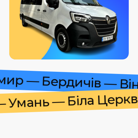
томир — Бердичів — 
мань — Біла Церква 