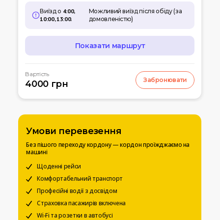
Виїзд о
4:00,
Можливий виїзд після обіду (за
10:00, 13:00
.
домовленістю)
Показати маршрут
МАРШРУТ
Вартість
Забронювати
07:00
4000 грн
Кишинів
м.Кишинів, аеропорт
10:00
Умань
Автовокзал
Умови перевезення
12:00
Біла церква
Без пішого переходу кордону — кордон проїжджаємо на
Вул. Леваневського
машині
15:00
Щоденні рейси
Київ
Вокзальна пл. 4
Комфортабельний транспорт
Професійні водії з досвідом
20:00
Чернігів
Страховка пасажирів включена
Автостанція
Wi-Fi та розетки в автобусі