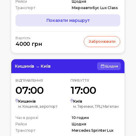
Рейси
Щодня
Транспорт
Мікроавтобус Lux Class
Показати маршрут
МАРШРУТ
Вартість
Забронювати
07:00
4000 грн
Чернігів
Автостанція
10:00
Київ
Вокзальна пл. 4
Кишинів → Київ
Щодня
12:00
Біла церква
ВІДПРАВЛЕННЯ
ПРИБУТТЯ
Вул. Леваневського
07:00
17:00
15:00
Умань
Автовокзал
Кишинів
Київ
м. Кишинів, аеропорт
м. Теремки, ТРЦ Магелан
20:00
Кишинів
Час в дорозі
Аеропорт
10 годин
Рейси
Щодня
Транспорт
Mercedes Sprinter Lux