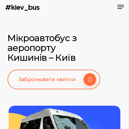
Men
Skip
#kiev_bus
to
main
content
Мікроавтобус з
аеропорту
Кишинів – Київ
Забронювати квитки