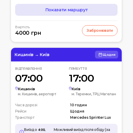
Показати маршрут
МАРШРУТ
Вартість
Забронювати
07:00
4000 грн
Чернігів
Автостанція
10:00
Київ
Вокзальна пл. 4
Кишинів → Київ
Щодня
12:00
Біла церква
ВІДПРАВЛЕННЯ
ПРИБУТТЯ
Вул. Леваневського
07:00
17:00
15:00
Умань
Автовокзал
Кишинів
Київ
м. Кишинів, аеропорт
м. Теремки, ТРЦ Магелан
20:00
Кишинів
Час в дорозі
Аеропорт
10 годин
Рейси
Щодня
Транспорт
Mercedes Sprinter Lux
Виїзд о
4:00,
Можливий виїзд після обіду (за