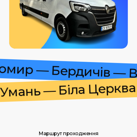
итомир — Бердичів —
ань — Біла Церква —
Маршрут проходження