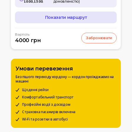
10:00, 13:00
.
домовленістю)
Показати маршрут
МАРШРУТ
Вартість
Забронювати
07:00
4000 грн
Кишинів
м.Кишинів, аеропорт
10:00
Умань
Автовокзал
Умови перевезення
12:00
Біла церква
Без пішого переходу кордону — кордон проїжджаємо на
Вул. Леваневського
машині
15:00
Щоденні рейси
Київ
Вокзальна пл. 4
Комфортабельний транспорт
Професійні водії з досвідом
20:00
Чернігів
Страховка пасажирів включена
Автостанція
Wi-Fi та розетки в автобусі