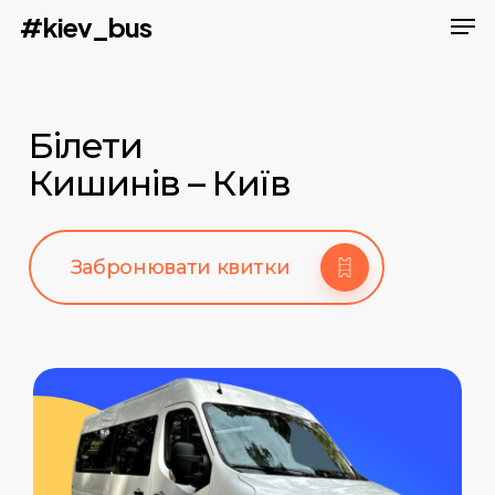
Men
Skip
#kiev_bus
to
main
content
Білети
Кишинів – Київ
Забронювати квитки