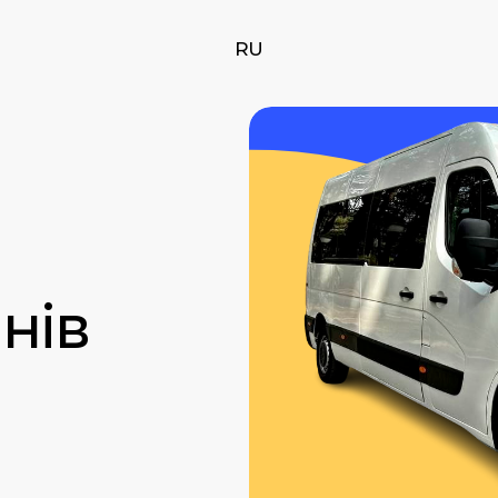
RU
нів