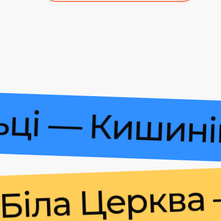
Більці — Киш
ла Церква — 