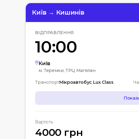
Київ → Кишинів
ВІДПРАВЛЕННЯ
10:00
Київ
м. Теремки, ТРЦ Магелан
Транспорт
Мікроавтобус Lux Class
Ча
Показ
МАРШРУТ
Вартість
07:00
Чернігів
4000 грн
Автостанція