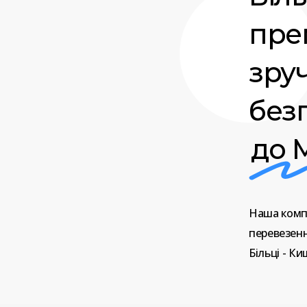
прем
зру
без
до 
Наша
комп
перевезен
Більці
-
Киш