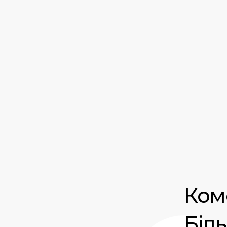
Ком
Біл