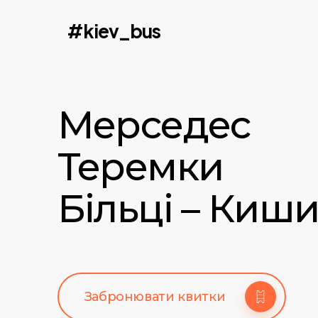
Skip
#kiev_bus
to
main
content
Мерседес
Теремки
Більці – Киши
Забронювати квитки