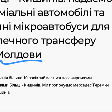
іальні автомобілі та
чні мікроавтобуси для
печного трансферу
Молдови
анія
більше
10
років
займається
пасажирськими
нями
Більці
-
Кишинів.
Ми
пропонуємо
мерседес
Теремки
инів.