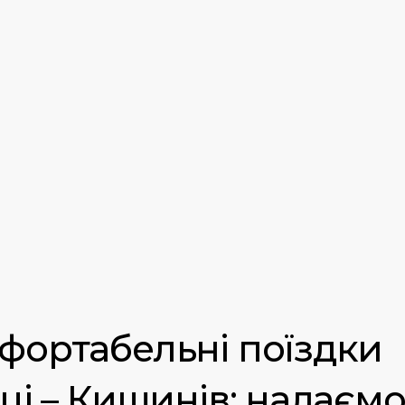
фортабельні поїздки
ьці – Кишинів: надаєм