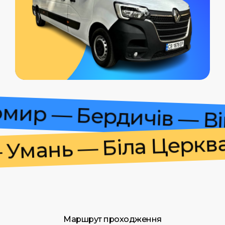
томир — Бердичів — 
мань — Біла Церква 
Маршрут проходження