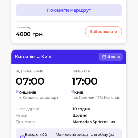
Показати маршрут
МАРШРУТ
Вартість
Забронювати
07:00
4000 грн
Чернігів
Автостанція
10:00
Київ
Вокзальна пл. 4
Кишинів → Київ
Щодня
12:00
Біла церква
ВІДПРАВЛЕННЯ
ПРИБУТТЯ
Вул. Леваневського
07:00
17:00
15:00
Умань
Автовокзал
Кишинів
Київ
м. Кишинів, аеропорт
м. Теремки, ТРЦ Магелан
20:00
Кишинів
Час в дорозі
Аеропорт
10 годин
Рейси
Щодня
Транспорт
Mercedes Sprinter Lux
Виїзд о
4:00,
Можливий виїзд після обіду (за