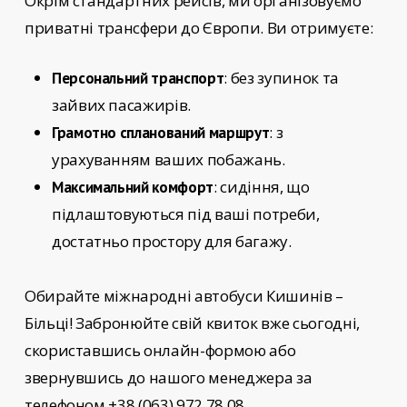
Окрім стандартних рейсів, ми організовуємо
приватні трансфери до Європи. Ви отримуєте:
: без зупинок та
Персональний транспорт
зайвих пасажирів.
: з
Грамотно спланований маршрут
урахуванням ваших побажань.
: сидіння, що
Максимальний комфорт
підлаштовуються під ваші потреби,
достатньо простору для багажу.
Обирайте
міжнародні автобуси Кишинів –
Більці!
Забронюйте свій квиток вже сьогодні,
скориставшись онлайн-формою або
звернувшись до нашого менеджера за
телефоном +38 (063) 972 78 08.