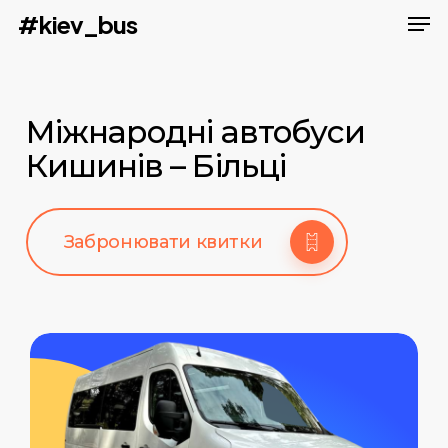
Men
Skip
#kiev_bus
to
main
content
Міжнародні автобуси
Кишинів – Більці
Забронювати квитки