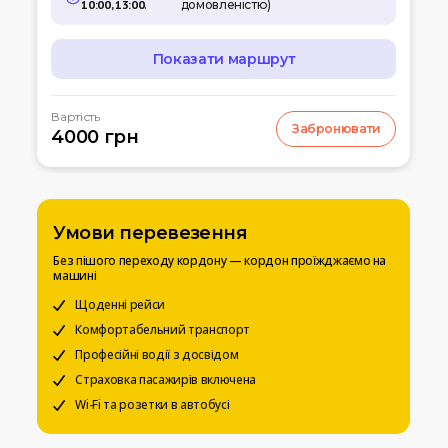
10:00, 13:00
.
домовленістю)
Показати маршрут
МАРШРУТ
Вартість
Забронювати
07:00
4000 грн
Кишинів
м.Кишинів, аеропорт
10:00
Умань
Автовокзал
Умови перевезення
12:00
Біла церква
Без пішого переходу кордону — кордон проїжджаємо на
Вул. Леваневського
машині
15:00
Щоденні рейси
Київ
Вокзальна пл. 4
Комфортабельний транспорт
Професійні водії з досвідом
20:00
Чернігів
Страховка пасажирів включена
Автостанція
Wi-Fi та розетки в автобусі