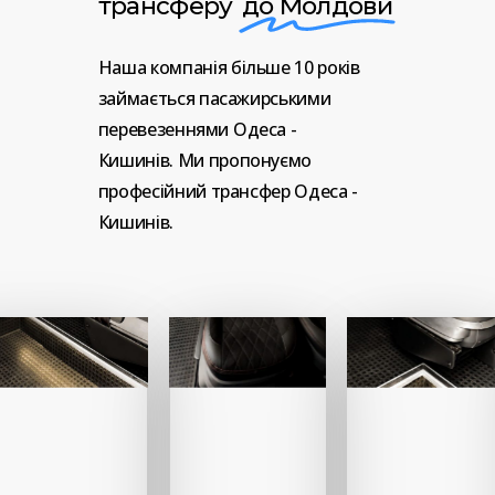
трансферу
до Молдови
Наша
компанія
більше
10
років
займається
пасажирськими
перевезеннями
Одеса
-
Кишинів.
Ми
пропонуємо
професійний
трансфер
Одеса
-
Кишинів.