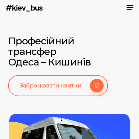
Men
Skip
#kiev_bus
to
main
content
Професійний
трансфер
Одеса – Кишинів
Забронювати квитки