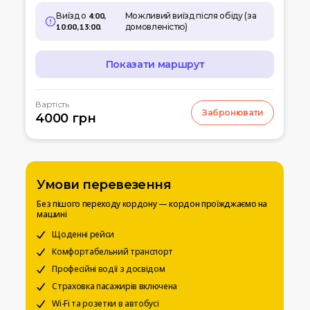
Виїзд о
4:00,
Можливий виїзд після обіду (за
10:00, 13:00
.
домовленістю)
Показати маршрут
МАРШРУТ
Вартість
Забронювати
07:00
4000 грн
Кишинів
м.Кишинів, аеропорт
10:00
Умань
Автовокзал
Умови перевезення
12:00
Біла церква
Без пішого переходу кордону — кордон проїжджаємо на
Вул. Леваневського
машині
15:00
Щоденні рейси
Київ
Вокзальна пл. 4
Комфортабельний транспорт
Професійні водії з досвідом
20:00
Чернігів
Страховка пасажирів включена
Автостанція
Wi-Fi та розетки в автобусі