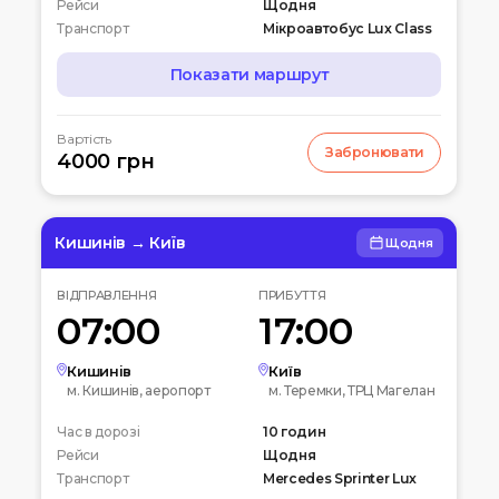
Рейси
Щодня
Транспорт
Мікроавтобус Lux Class
Показати маршрут
МАРШРУТ
Вартість
Забронювати
07:00
4000 грн
Чернігів
Автостанція
10:00
Київ
Вокзальна пл. 4
Кишинів → Київ
Щодня
12:00
Біла церква
ВІДПРАВЛЕННЯ
ПРИБУТТЯ
Вул. Леваневського
07:00
17:00
15:00
Умань
Автовокзал
Кишинів
Київ
м. Кишинів, аеропорт
м. Теремки, ТРЦ Магелан
20:00
Кишинів
Час в дорозі
Аеропорт
10 годин
Рейси
Щодня
Транспорт
Mercedes Sprinter Lux