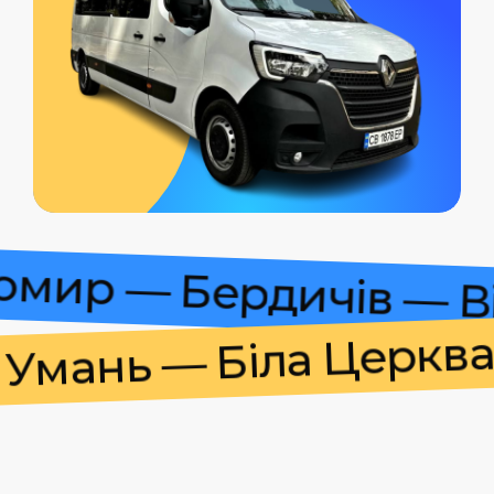
итомир — Бердичів —
мань — Біла Церква —