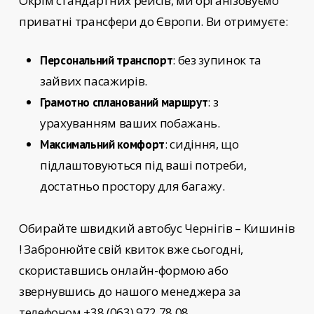
Окрім стандартних рейсів, ми організовуємо
приватні трансфери до Європи. Ви отримуєте:
: без зупинок та
Персональний транспорт
зайвих пасажирів.
: з
Грамотно спланований маршрут
урахуванням ваших побажань.
: сидіння, що
Максимальний комфорт
підлаштовуються під ваші потреби,
достатньо простору для багажу.
Обирайте
швидкий автобус Чернігів – Кишинів
!
Забронюйте свій квиток вже сьогодні,
скориставшись онлайн-формою або
звернувшись до нашого менеджера за
телефоном +38 (063) 972 78 08.