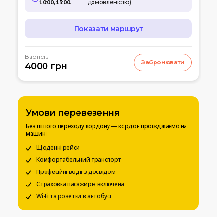
10:00, 13:00
.
домовленістю)
Показати маршрут
МАРШРУТ
Вартість
Забронювати
07:00
4000 грн
Кишинів
м.Кишинів, аеропорт
10:00
Умань
Автовокзал
Умови перевезення
12:00
Біла церква
Без пішого переходу кордону — кордон проїжджаємо на
Вул. Леваневського
машині
15:00
Щоденні рейси
Київ
Вокзальна пл. 4
Комфортабельний транспорт
Професійні водії з досвідом
20:00
Чернігів
Страховка пасажирів включена
Автостанція
Wi-Fi та розетки в автобусі