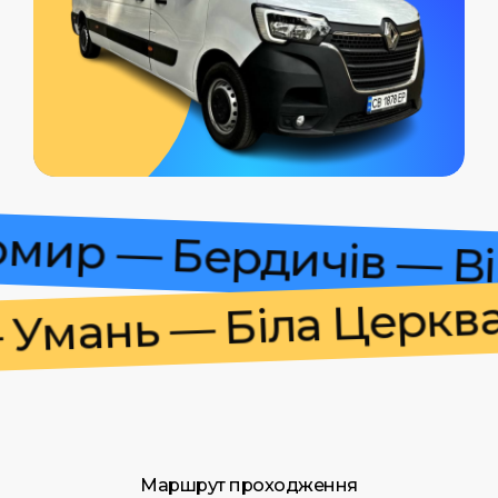
итомир — Бердичів —
мань — Біла Церква —
Маршрут проходження