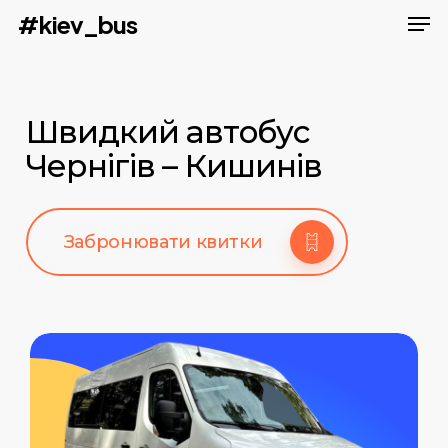
Men
Skip
#kiev_bus
to
main
content
Швидкий автобус
Чернігів – Кишинів
Забронювати квитки