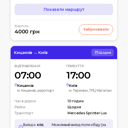
Показати маршрут
МАРШРУТ
Вартість
Забронювати
07:00
4000 грн
Чернігів
Автостанція
10:00
Київ
Вокзальна пл. 4
Кишинів → Київ
Щодня
12:00
Біла церква
ВІДПРАВЛЕННЯ
ПРИБУТТЯ
Вул. Леваневського
07:00
17:00
15:00
Умань
Автовокзал
Кишинів
Київ
м. Кишинів, аеропорт
м. Теремки, ТРЦ Магелан
20:00
Кишинів
Час в дорозі
Аеропорт
10 годин
Рейси
Щодня
Транспорт
Mercedes Sprinter Lux
Виїзд о
4:00,
Можливий виїзд після обіду (за