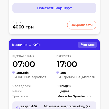
Показати маршрут
МАРШРУТ
Вартість
Забронювати
07:00
4000 грн
Чернігів
Автостанція
10:00
Київ
Вокзальна пл. 4
Кишинів → Київ
Щодня
12:00
Біла церква
ВІДПРАВЛЕННЯ
ПРИБУТТЯ
Вул. Леваневського
07:00
17:00
15:00
Умань
Автовокзал
Кишинів
Київ
м. Кишинів, аеропорт
м. Теремки, ТРЦ Магелан
20:00
Кишинів
Час в дорозі
Аеропорт
10 годин
Рейси
Щодня
Транспорт
Mercedes Sprinter Lux
Виїзд о
4:00,
Можливий виїзд після обіду (за