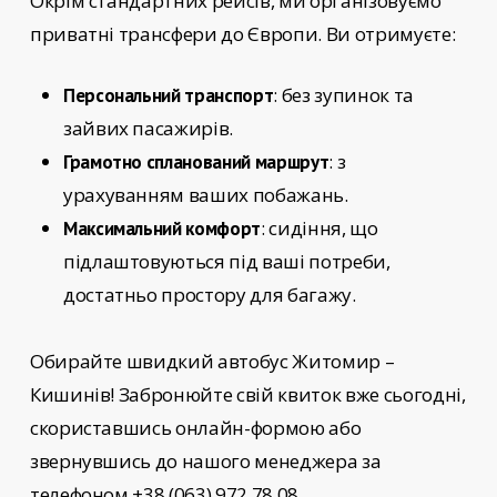
Окрім стандартних рейсів, ми організовуємо
приватні трансфери до Європи. Ви отримуєте:
: без зупинок та
Персональний транспорт
зайвих пасажирів.
: з
Грамотно спланований маршрут
урахуванням ваших побажань.
: сидіння, що
Максимальний комфорт
підлаштовуються під ваші потреби,
достатньо простору для багажу.
Обирайте
швидкий автобус Житомир –
Кишинів!
Забронюйте свій квиток вже сьогодні,
скориставшись онлайн-формою або
звернувшись до нашого менеджера за
телефоном +38 (063) 972 78 08.