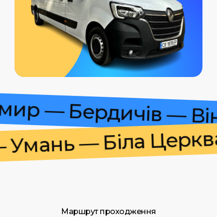
томир — Бердичів — 
мань — Біла Церква 
Маршрут проходження