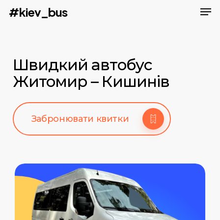
Men
Skip
#kiev_bus
to
main
content
Швидкий автобус
Житомир – Кишинів
Забронювати квитки