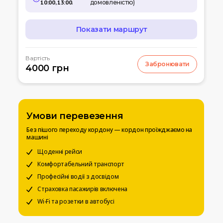
10:00, 13:00
.
домовленістю)
Показати маршрут
МАРШРУТ
Вартість
Забронювати
07:00
4000 грн
Кишинів
м.Кишинів, аеропорт
10:00
Умань
Автовокзал
Умови перевезення
12:00
Біла церква
Без пішого переходу кордону — кордон проїжджаємо на
Вул. Леваневського
машині
15:00
Щоденні рейси
Київ
Вокзальна пл. 4
Комфортабельний транспорт
Професійні водії з досвідом
20:00
Чернігів
Страховка пасажирів включена
Автостанція
Wi-Fi та розетки в автобусі