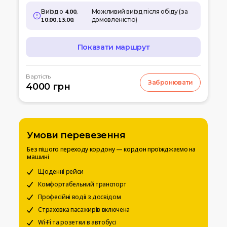
Виїзд о
4:00,
Можливий виїзд після обіду (за
10:00, 13:00
.
домовленістю)
Показати маршрут
МАРШРУТ
Вартість
Забронювати
07:00
4000 грн
Кишинів
м.Кишинів, аеропорт
10:00
Умань
Автовокзал
Умови перевезення
12:00
Біла церква
Без пішого переходу кордону — кордон проїжджаємо на
Вул. Леваневського
машині
15:00
Щоденні рейси
Київ
Вокзальна пл. 4
Комфортабельний транспорт
Професійні водії з досвідом
20:00
Чернігів
Страховка пасажирів включена
Автостанція
Wi-Fi та розетки в автобусі