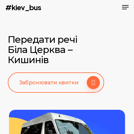
Men
Skip
#kiev_bus
to
main
content
Передати речі
Біла Церква –
Кишинів
Забронювати квитки