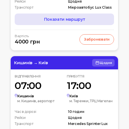
Рейси
Щодня
Транспорт
Мікроавтобус Lux Class
Показати маршрут
МАРШРУТ
Вартість
Забронювати
07:00
4000 грн
Чернігів
Автостанція
10:00
Київ
Вокзальна пл. 4
Кишинів → Київ
Щодня
12:00
Біла церква
ВІДПРАВЛЕННЯ
ПРИБУТТЯ
Вул. Леваневського
07:00
17:00
15:00
Умань
Автовокзал
Кишинів
Київ
м. Кишинів, аеропорт
м. Теремки, ТРЦ Магелан
20:00
Кишинів
Час в дорозі
Аеропорт
10 годин
Рейси
Щодня
Транспорт
Mercedes Sprinter Lux