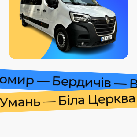
итомир — Бердичів —
ань — Біла Церква —