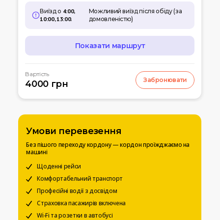
Виїзд о
4:00,
Можливий виїзд після обіду (за
10:00, 13:00
.
домовленістю)
Показати маршрут
МАРШРУТ
Вартість
Забронювати
07:00
4000 грн
Кишинів
м.Кишинів, аеропорт
10:00
Умань
Автовокзал
Умови перевезення
12:00
Біла церква
Без пішого переходу кордону — кордон проїжджаємо на
Вул. Леваневського
машині
15:00
Щоденні рейси
Київ
Вокзальна пл. 4
Комфортабельний транспорт
Професійні водії з досвідом
20:00
Чернігів
Страховка пасажирів включена
Автостанція
Wi-Fi та розетки в автобусі