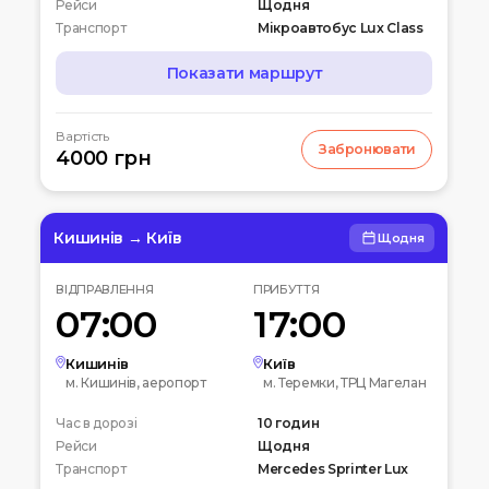
Рейси
Щодня
Транспорт
Мікроавтобус Lux Class
Показати маршрут
МАРШРУТ
Вартість
Забронювати
07:00
4000 грн
Чернігів
Автостанція
10:00
Київ
Вокзальна пл. 4
Кишинів → Київ
Щодня
12:00
Біла церква
ВІДПРАВЛЕННЯ
ПРИБУТТЯ
Вул. Леваневського
07:00
17:00
15:00
Умань
Автовокзал
Кишинів
Київ
м. Кишинів, аеропорт
м. Теремки, ТРЦ Магелан
20:00
Кишинів
Час в дорозі
Аеропорт
10 годин
Рейси
Щодня
Транспорт
Mercedes Sprinter Lux