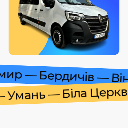
томир — Бердичів — 
мань — Біла Церква 