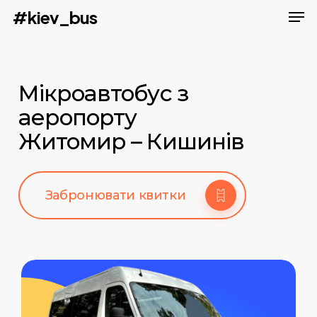
Men
Skip
#kiev_bus
to
main
content
Мікроавтобус з
аеропорту
Житомир – Кишинів
Забронювати квитки