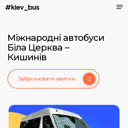
Men
Skip
#kiev_bus
to
main
content
Міжнародні автобуси
Біла Церква –
Кишинів
Забронювати квитки