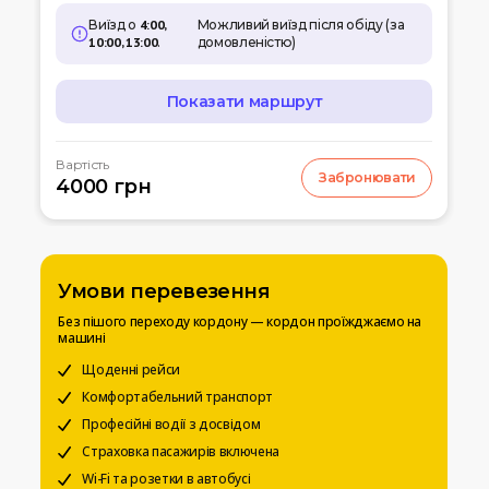
Виїзд о
4:00,
Можливий виїзд після обіду (за
10:00, 13:00
.
домовленістю)
Показати маршрут
МАРШРУТ
Вартість
Забронювати
07:00
4000 грн
Кишинів
м.Кишинів, аеропорт
10:00
Умань
Автовокзал
Умови перевезення
12:00
Біла церква
Без пішого переходу кордону — кордон проїжджаємо на
Вул. Леваневського
машині
15:00
Щоденні рейси
Київ
Вокзальна пл. 4
Комфортабельний транспорт
Професійні водії з досвідом
20:00
Чернігів
Страховка пасажирів включена
Автостанція
Wi-Fi та розетки в автобусі