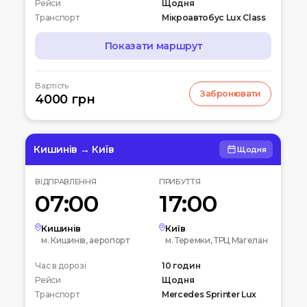
Рейси
Щодня
Транспорт
Мікроавтобус Lux Class
Показати маршрут
МАРШРУТ
Вартість
Забронювати
07:00
4000 грн
Чернігів
Автостанція
10:00
Київ
Вокзальна пл. 4
Кишинів → Київ
Щодня
12:00
Біла церква
ВІДПРАВЛЕННЯ
ПРИБУТТЯ
Вул. Леваневського
07:00
17:00
15:00
Умань
Автовокзал
Кишинів
Київ
м. Кишинів, аеропорт
м. Теремки, ТРЦ Магелан
20:00
Кишинів
Час в дорозі
Аеропорт
10 годин
Рейси
Щодня
Транспорт
Mercedes Sprinter Lux