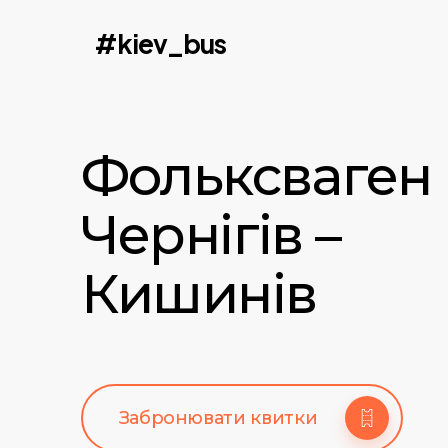
Skip
#kiev_bus
to
main
content
Фольксваген
Чернігів –
Кишинів
Забронювати квитки