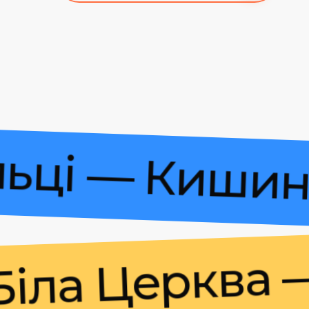
 Більці — Ки
а Церква — К