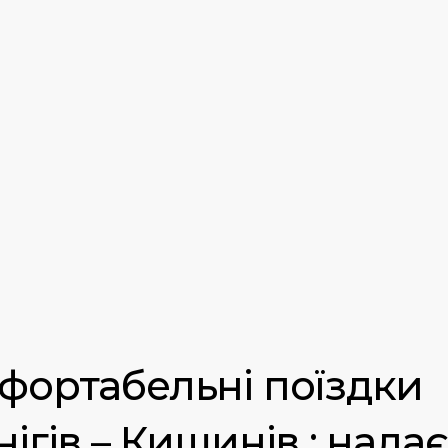
фортабельні поїздки
ігів – Кишинів : нада