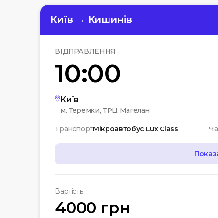
Київ → Кишинів
ВІДПРАВЛЕННЯ
10:00
Київ
м. Теремки, ТРЦ Магелан
Транспорт
Мікроавтобус Lux Class
Ча
Показ
МАРШРУТ
Вартість
07:00
Чернігів
4000 грн
Автостанція