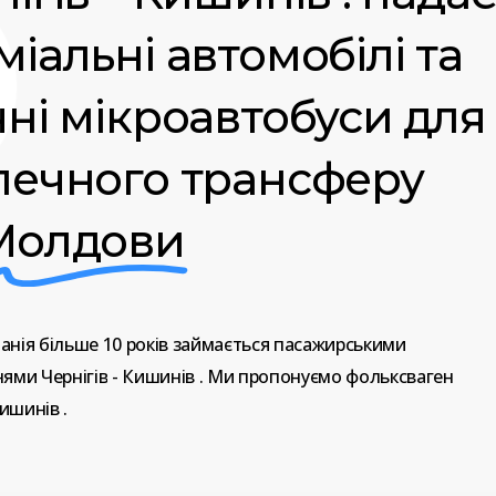
іальні автомобілі та
чні мікроавтобуси для
печного трансферу
Молдови
анія
більше
10
років
займається
пасажирськими
нями
Чернігів
-
Кишинів
.
Ми
пропонуємо
фольксваген
ишинів
.