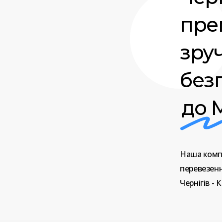
прем
зру
без
до 
Наша
комп
перевезен
Чернігів
-
К