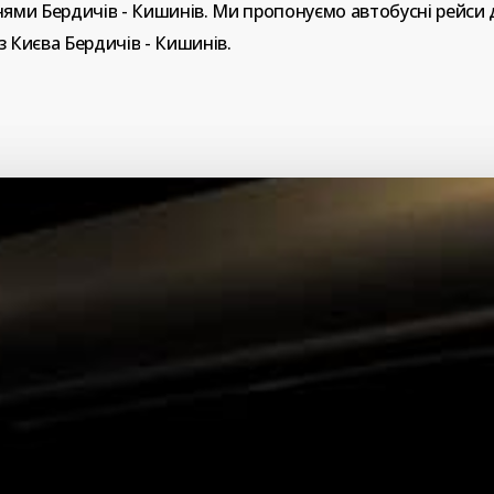
нями
Бердичів
-
Кишинів.
Ми
пропонуємо
автобусні
рейси
з
Києва
Бердичів
-
Кишинів.