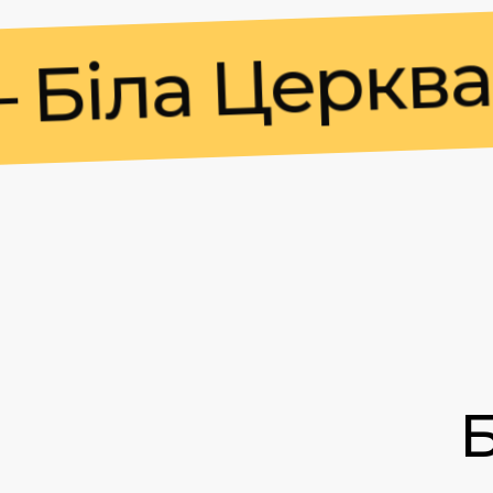
ла Церква —
Б