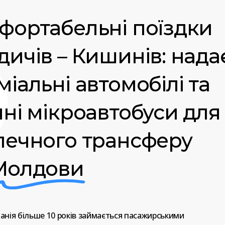
фортабельні поїздки
дичів – Кишинів: над
іальні автомобілі та
чні мікроавтобуси для
печного трансферу
Молдови
анія
більше
10
років
займається
пасажирськими