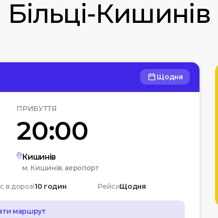
Більці-Кишинів
Щодня
ПРИБУТТЯ
20:00
Кишинів
м. Кишинів, аеропорт
с в дорозі
10 годин
Рейси
Щодня
ати маршрут