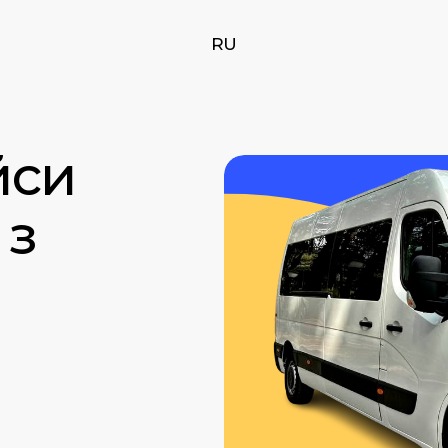
RU
йси
 з