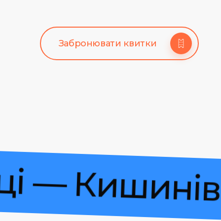
Забронювати квитки
ільці — Киши