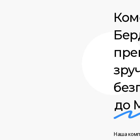
Ком
Бер
прем
зру
без
до 
Наша
комп