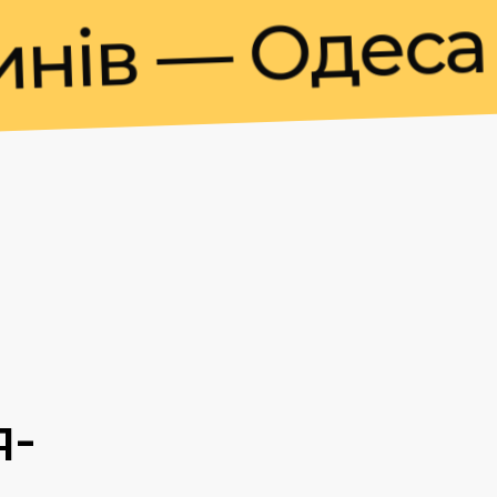
в — Одеса — 
я-