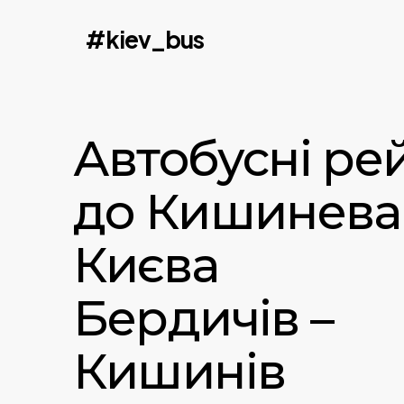
Skip
#kiev_bus
to
main
content
Автобусні ре
до Кишинева
Києва
Бердичів –
Кишинів