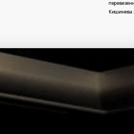
перевезен
Кишинева