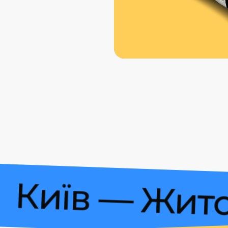
нів
Київ — Ж