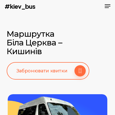
Men
Skip
#kiev_bus
to
main
content
Маршрутка
Біла Церква –
Кишинів
Забронювати квитки