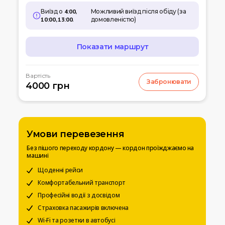
Виїзд о
4:00,
Можливий виїзд після обіду (за
10:00, 13:00
.
домовленістю)
Показати маршрут
МАРШРУТ
Вартість
Забронювати
07:00
4000 грн
Кишинів
м.Кишинів, аеропорт
10:00
Умань
Автовокзал
Умови перевезення
12:00
Біла церква
Без пішого переходу кордону — кордон проїжджаємо на
Вул. Леваневського
машині
15:00
Щоденні рейси
Київ
Вокзальна пл. 4
Комфортабельний транспорт
Професійні водії з досвідом
20:00
Чернігів
Страховка пасажирів включена
Автостанція
Wi-Fi та розетки в автобусі