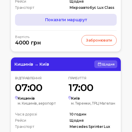
Рейси
Щодня
Транспорт
Мікроавтобус Lux Class
Показати маршрут
МАРШРУТ
Вартість
Забронювати
07:00
4000 грн
Чернігів
Автостанція
10:00
Київ
Вокзальна пл. 4
Кишинів → Київ
Щодня
12:00
Біла церква
ВІДПРАВЛЕННЯ
ПРИБУТТЯ
Вул. Леваневського
07:00
17:00
15:00
Умань
Автовокзал
Кишинів
Київ
м. Кишинів, аеропорт
м. Теремки, ТРЦ Магелан
20:00
Кишинів
Час в дорозі
Аеропорт
10 годин
Рейси
Щодня
Транспорт
Mercedes Sprinter Lux