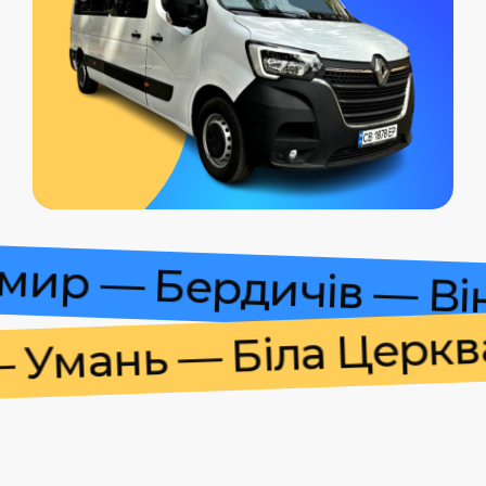
томир — Бердичів — 
мань — Біла Церква 