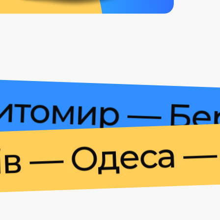
— Житомир — 
 Одеса — Ум