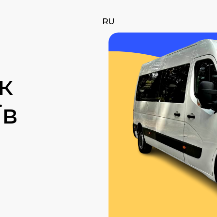
RU
к
їв