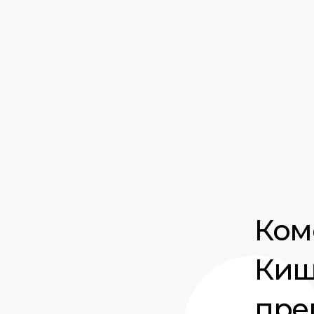
Ком
Киш
прем