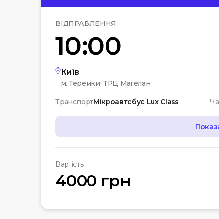
ВІДПРАВЛЕННЯ
10:00
Київ
м. Теремки, ТРЦ Магелан
Транспорт
Мікроавтобус Lux Class
Ча
Показ
МАРШРУТ
Вартість
07:00
Чернігів
4000 грн
Автостанція
10:00
Київ
Вокзальна пл. 4