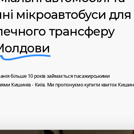
чні мікроавтобуси для
печного трансферу
Молдови
анія
більше
10
років
займається
пасажирськими
нями
Кишинів
-
Київ.
Ми
пропонуємо
купити
квиток
Кишин