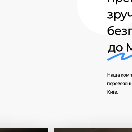
зру
без
до 
Наша
комп
перевезен
Київ.