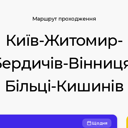
Маршрут проходження
Київ-Житомир-
ердичів-Вінниц
Більці-Кишинів
Щодня