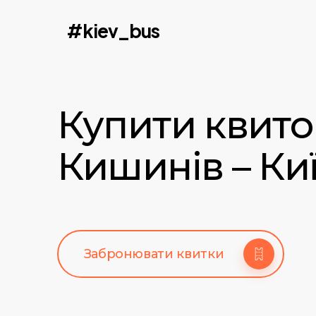
Skip
#kiev_bus
to
main
content
Купити квито
Кишинів – Ки
Забронювати квитки