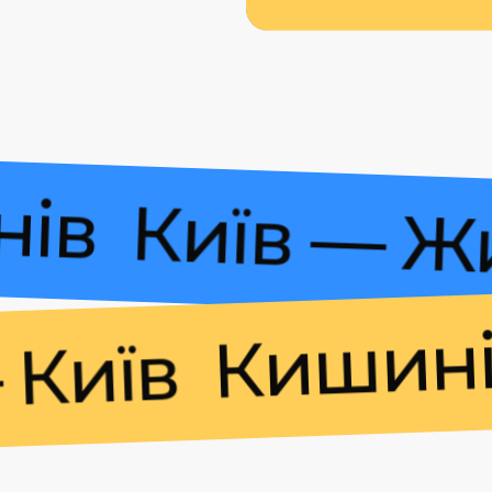
ишинів
Київ 
Кишинів —
їв