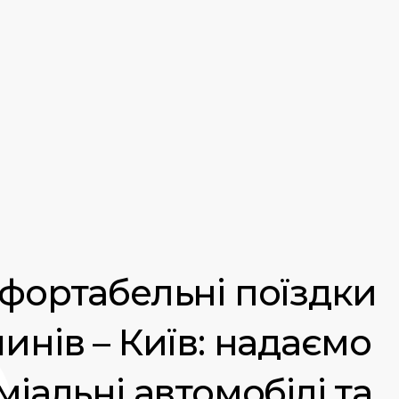
фортабельні поїздки
инів – Київ: надаємо
іальні автомобілі та