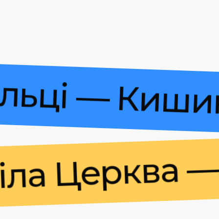
 Більці — К
 Церква — Ки