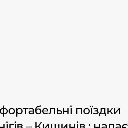
фортабельні поїздки
ігів – Кишинів : нада