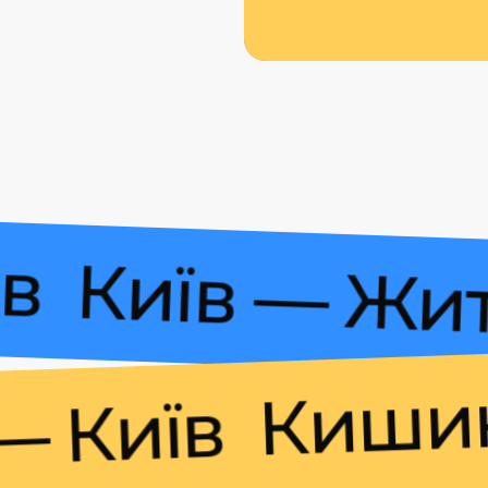
шинів
Київ —
Кишинів 
иїв