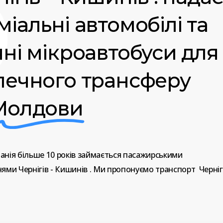
іальні автомобілі та
чні мікроавтобуси для
печного трансферу
Молдови
анія
більше
10
років
займається
пасажирськими
нями
Чернігів
-
Кишинів
.
Ми
пропонуємо
транспорт
Черніг