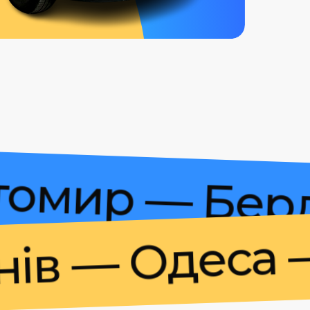
 Житомир — 
— Одеса — Ум