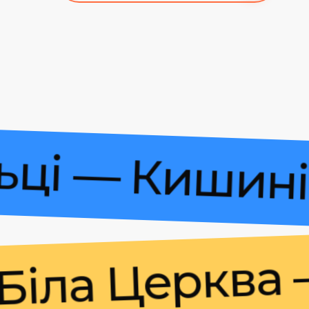
 Більці — Ки
а Церква — К