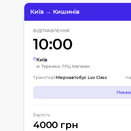
Київ → Кишинів
ВІДПРАВЛЕННЯ
10:00
Київ
м. Теремки, ТРЦ Магелан
Транспорт
Мікроавтобус Lux Class
Ча
Показ
МАРШРУТ
Вартість
07:00
Чернігів
4000 грн
Автостанція