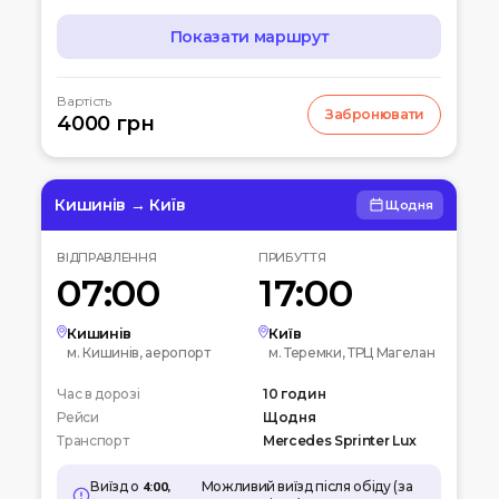
Показати маршрут
МАРШРУТ
Вартість
Забронювати
07:00
4000 грн
Чернігів
Автостанція
10:00
Київ
Вокзальна пл. 4
Кишинів → Київ
Щодня
12:00
Біла церква
ВІДПРАВЛЕННЯ
ПРИБУТТЯ
Вул. Леваневського
07:00
17:00
15:00
Умань
Автовокзал
Кишинів
Київ
м. Кишинів, аеропорт
м. Теремки, ТРЦ Магелан
20:00
Кишинів
Час в дорозі
Аеропорт
10 годин
Рейси
Щодня
Транспорт
Mercedes Sprinter Lux
Виїзд о
4:00,
Можливий виїзд після обіду (за