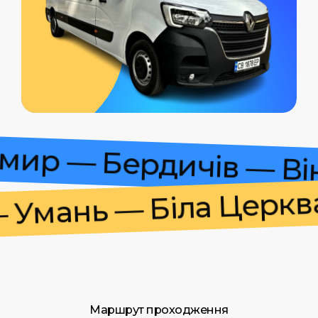
томир — Бердичів — 
мань — Біла Церква 
Маршрут проходження