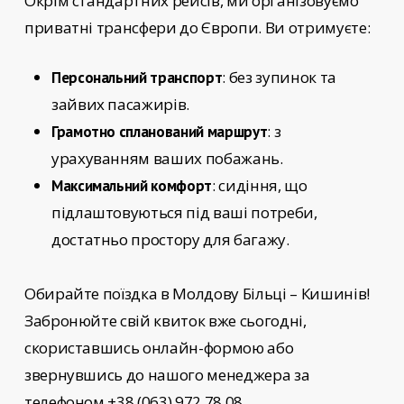
Окрім стандартних рейсів, ми організовуємо
приватні трансфери до Європи. Ви отримуєте:
: без зупинок та
Персональний транспорт
зайвих пасажирів.
: з
Грамотно спланований маршрут
урахуванням ваших побажань.
: сидіння, що
Максимальний комфорт
підлаштовуються під ваші потреби,
достатньо простору для багажу.
Обирайте
поїздка в Молдову Більці – Кишинів!
Забронюйте свій квиток вже сьогодні,
скориставшись онлайн-формою або
звернувшись до нашого менеджера за
телефоном +38 (063) 972 78 08.