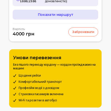
10:00, 13:00
.
домовленістю)
Показати маршрут
МАРШРУТ
Вартість
Забронювати
07:00
4000 грн
Кишинів
м.Кишинів, аеропорт
10:00
Умань
Автовокзал
Умови перевезення
12:00
Біла церква
Без пішого переходу кордону — кордон проїжджаємо на
Вул. Леваневського
машині
15:00
Щоденні рейси
Київ
Вокзальна пл. 4
Комфортабельний транспорт
Професійні водії з досвідом
20:00
Чернігів
Страховка пасажирів включена
Автостанція
Wi-Fi та розетки в автобусі