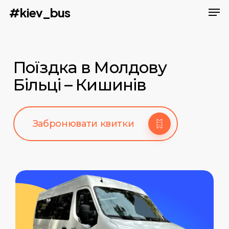
Men
Skip
#kiev_bus
to
main
content
Поїздка в Молдову
Більці – Кишинів
Забронювати квитки