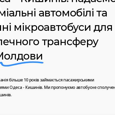
іальні автомобілі та
чні мікроавтобуси для
печного трансферу
Молдови
анія
більше
10
років
займається
пасажирськими
нями
Одеса
-
Кишинів.
Ми
пропонуємо
автобусне
сполуче
шинів.