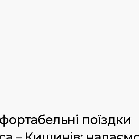
фортабельні поїздки
са – Кишинів: надаєм