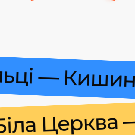
 Більці — Ки
а Церква — К