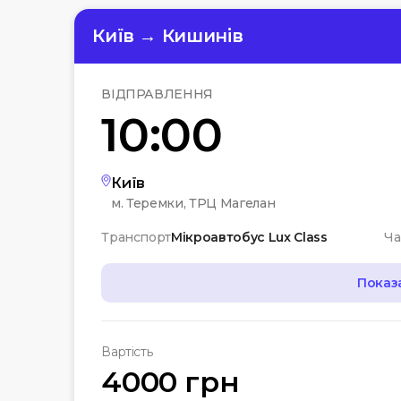
Київ → Кишинів
ВІДПРАВЛЕННЯ
10:00
Київ
м. Теремки, ТРЦ Магелан
Транспорт
Мікроавтобус Lux Class
Ча
Показ
МАРШРУТ
Вартість
07:00
Чернігів
4000 грн
Автостанція