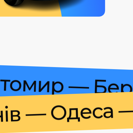
 Житомир — 
— Одеса — Ум