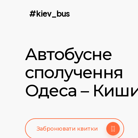
Skip
#kiev_bus
to
main
content
Автобусне
сполучення
Одеса – Киши
Забронювати квитки