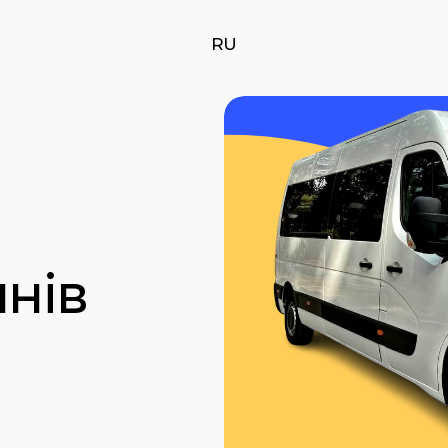
RU
нів