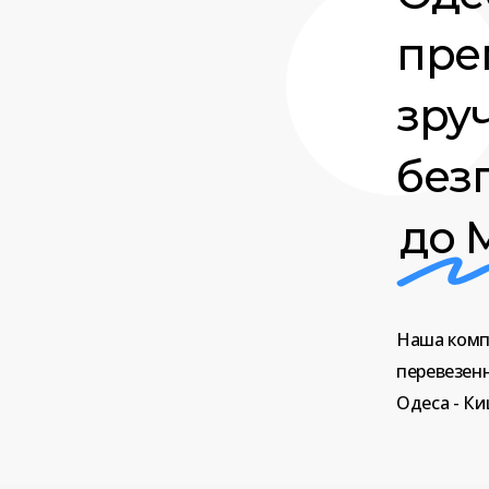
прем
зру
без
до 
Наша
комп
перевезен
Одеса
-
Ки